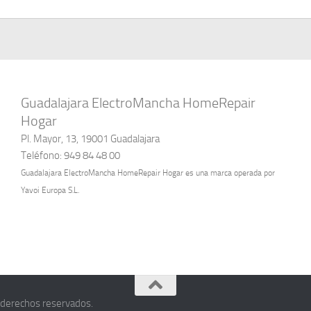
Guadalajara ElectroMancha HomeRepair
Hogar
Pl. Mayor, 13, 19001 Guadalajara
Teléfono: 949 84 48 00
Guadalajara ElectroMancha HomeRepair Hogar es una marca operada por
Yavoi Europa S.L.
 derechos reservados.