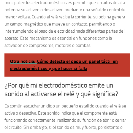
principal en los electrodomésticos es permitir que circuitos de alta
potencia se activen o desactiven mediante una señal de control de
menor voltaje. Cuando el relé recibe la corriente, su bobina genera
un campo magnético que mueve un contacto, permitiendo o
interrumpiendo el paso de electricidad hacia diferentes partes del
aparato. Este mecanismo es esencial en funciones como la
activación de compresores, motores o bombas.
Otra noticia:
Cómo detecta el dedo un panel táctil en
electrodomésticos y qué hacer si falla
¿Por qué mi electrodoméstico emite un
sonido al activarse el relé y qué significa?
Es común escuchar un
clic
o un pequeño
estallido
cuando el relé se
activa o desactiva. Este sonido indica que el componente está
funcionando correctamente, realizando su función de abrir o cerrar
el circuito. Sin embargo, si el sonido es muy fuerte, persistente o